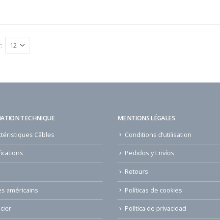
:
ATION TECHNIQUE
MENTIONS LÉGALES
téristiques Câbles
Conditions d’utilisation
fications
Pedidos y Envíos
Retours
es américains
Políticas de cookies
cier
Política de privacidad