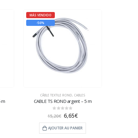
MÁS VENDIDO
-56%
CÂBLE TEXTILE ROND
,
CABLES
5 m
CABLE TS ROND argent – 5 m
0
sur 5
6,65
€
15,20
€
AJOUTER AU PANIER