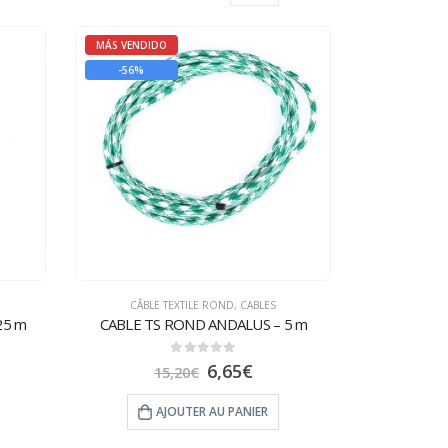
MÁS VENDIDO
-56%
CÂBLE TEXTILE ROND
,
CABLES
25 m
CABLE TS ROND ANDALUS – 5 m
0
sur 5
6,65
€
15,20
€
AJOUTER AU PANIER