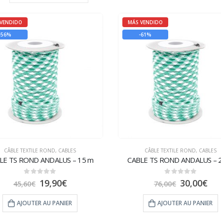
VENDIDO
MÁS VENDIDO
-56%
-61%
CÂBLE TEXTILE ROND
,
CABLES
CÂBLE TEXTILE ROND
,
CABLES
LE TS ROND ANDALUS – 15 m
CABLE TS ROND ANDALUS – 
0
sur 5
0
sur 5
19,90
€
30,00
€
45,60
€
76,00
€
AJOUTER AU PANIER
AJOUTER AU PANIER