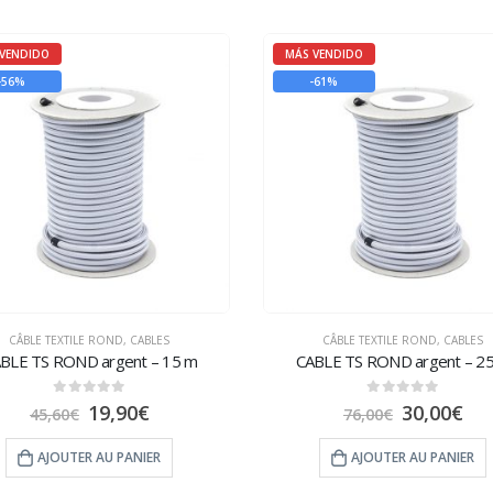
VENDIDO
MÁS VENDIDO
-56%
-61%
CÂBLE TEXTILE ROND
,
CABLES
CÂBLE TEXTILE ROND
,
CABLES
BLE TS ROND argent – 15 m
CABLE TS ROND argent – 2
0
sur 5
0
sur 5
19,90
€
30,00
€
45,60
€
76,00
€
AJOUTER AU PANIER
AJOUTER AU PANIER