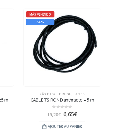
MÁS VENDIDO
-56%
CÂBLE TEXTILE ROND
,
CABLES
25 m
CABLE TS ROND anthracite – 5 m
0
sur 5
6,65
€
15,20
€
AJOUTER AU PANIER