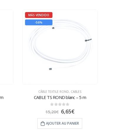
MÁS VENDIDO
-56%
CÂBLE TEXTILE ROND
,
CABLES
 m
CABLE TS ROND blanc – 5 m
0
sur 5
6,65
€
15,20
€
AJOUTER AU PANIER