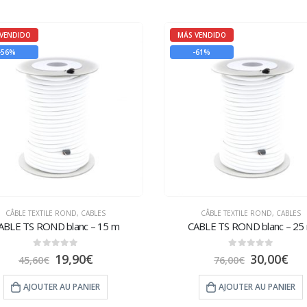
VENDIDO
MÁS VENDIDO
-56%
-61%
CÂBLE TEXTILE ROND
,
CABLES
CÂBLE TEXTILE ROND
,
CABLES
ABLE TS ROND blanc – 15 m
CABLE TS ROND blanc – 25
0
sur 5
0
sur 5
19,90
€
30,00
€
45,60
€
76,00
€
AJOUTER AU PANIER
AJOUTER AU PANIER