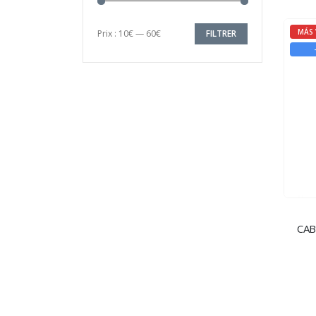
MÁS 
Prix :
10€
—
60€
FILTRER
Prix
Prix
min
max
CAB