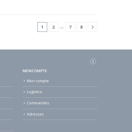
…
1
2
7
8
MON COMPTE
Mon compte
Logística
Commandes
Adresses