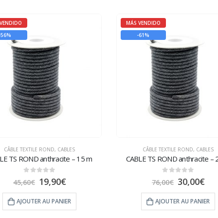
VENDIDO
MÁS VENDIDO
-56%
-61%
CÂBLE TEXTILE ROND
,
CABLES
CÂBLE TEXTILE ROND
,
CABLES
LE TS ROND anthracite – 15 m
CABLE TS ROND anthracite – 
0
sur 5
0
sur 5
19,90
€
30,00
€
45,60
€
76,00
€
AJOUTER AU PANIER
AJOUTER AU PANIER