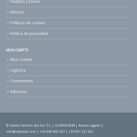
Pedidos y Envíos
Retours
Políticas de cookies
Política de privacidad
MON COMPTE
Mon compte
Logística
Commandes
Adresses
© Cables Textiles del Sur S.L. | ES B9352844 |
Avisos Legales
|
info@cablests.com
|
+34 642 005 622
|
+34 951 321 621