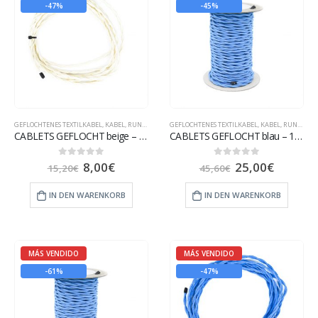
-47%
-45%
GEFLOCHTENES TEXTILKABEL
,
KABEL
,
RUNDES TEXTILKABEL
GEFLOCHTENES TEXTILKABEL
,
KABEL
,
RUNDES TEXTILKABEL
CABLETS GEFLOCHT beige – 5 m
CABLETS GEFLOCHT blau – 15 m
8,00
€
25,00
€
0
out of 5
0
out of 5
15,20
€
45,60
€
IN DEN WARENKORB
IN DEN WARENKORB
MÁS VENDIDO
MÁS VENDIDO
-61%
-47%