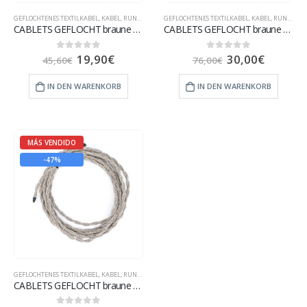
GEFLOCHTENES TEXTILKABEL
,
KABEL
,
RUNDES TEXTILKABEL
GEFLOCHTENES TEXTILKABEL
,
KABEL
,
RUNDES TEXTILKABEL
CABLETS GEFLOCHT braune Mischung – 15 m
CABLETS GEFLOCHT braune Mischung – 25 m
19,90
€
30,00
€
0
out of 5
0
out of 5
45,60
€
76,00
€
IN DEN WARENKORB
IN DEN WARENKORB
MÁS VENDIDO
-47%
GEFLOCHTENES TEXTILKABEL
,
KABEL
,
RUNDES TEXTILKABEL
CABLETS GEFLOCHT braune Mischung – 5 m