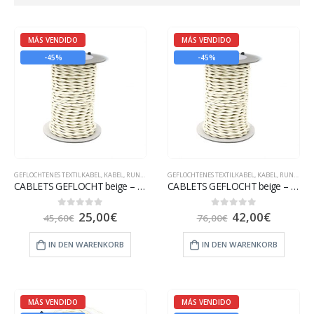
MÁS VENDIDO
MÁS VENDIDO
-45%
-45%
GEFLOCHTENES TEXTILKABEL
,
KABEL
,
RUNDES TEXTILKABEL
GEFLOCHTENES TEXTILKABEL
,
KABEL
,
RUNDES TEXTILKABEL
CABLETS GEFLOCHT beige – 15 m
CABLETS GEFLOCHT beige – 25 m
25,00
€
42,00
€
0
out of 5
0
out of 5
45,60
€
76,00
€
IN DEN WARENKORB
IN DEN WARENKORB
MÁS VENDIDO
MÁS VENDIDO