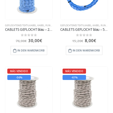
GEFLOCHTENES TEXTILKABEL
,
KABEL
,
RUNDES TEXTILKABEL
GEFLOCHTENES TEXTILKABEL
,
KABEL
,
RUNDES TEXTILKABEL
CABLETS GEFLOCHT blau – 25 m
CABLETS GEFLOCHT blau – 5 m
30,00
€
8,00
€
0
out of 5
0
out of 5
76,00
€
15,20
€
IN DEN WARENKORB
IN DEN WARENKORB
MÁS VENDIDO
MÁS VENDIDO
-56%
-61%