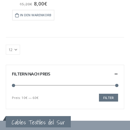
8,00
€
0
out of 5
15,20
€
IN DEN WARENKORB
FILTERN NACH PREIS
Preis:
10€
—
60€
FILTER
Min.
Max.
Preis
Preis
Cables Textiles del Sur