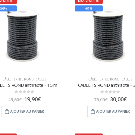
VENDIDO
MÁS VENDIDO
-56%
-61%
CÂBLE TEXTILE ROND
,
CABLES
CÂBLE TEXTILE ROND
,
CABLES
LE TS ROND anthracite – 15 m
CABLE TS ROND anthracite – 
0
sur 5
0
sur 5
19,90
€
30,00
€
45,60
€
76,00
€
AJOUTER AU PANIER
AJOUTER AU PANIER