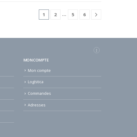
…
1
2
5
6
MON COMPTE
Mon compte
Logística
Commandes
Adresses