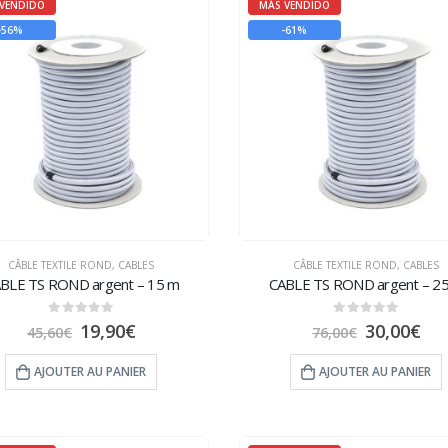
VENDIDO
MÁS VENDIDO
-56%
-61%
CÂBLE TEXTILE ROND
,
CABLES
CÂBLE TEXTILE ROND
,
CABLES
BLE TS ROND argent – 15 m
CABLE TS ROND argent – 2
0
sur 5
0
sur 5
19,90
€
30,00
€
45,60
€
76,00
€
AJOUTER AU PANIER
AJOUTER AU PANIER