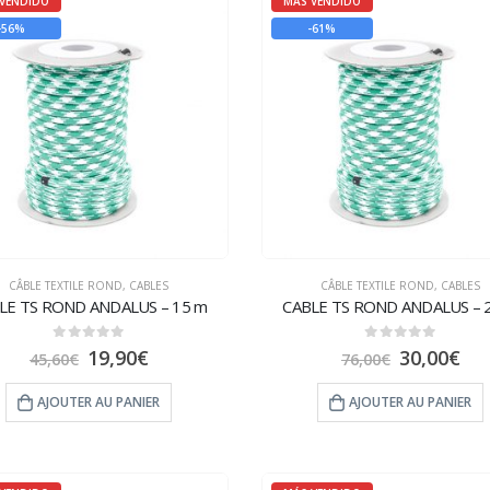
VENDIDO
MÁS VENDIDO
-56%
-61%
CÂBLE TEXTILE ROND
,
CABLES
CÂBLE TEXTILE ROND
,
CABLES
LE TS ROND ANDALUS – 15 m
CABLE TS ROND ANDALUS – 
0
sur 5
0
sur 5
19,90
€
30,00
€
45,60
€
76,00
€
AJOUTER AU PANIER
AJOUTER AU PANIER