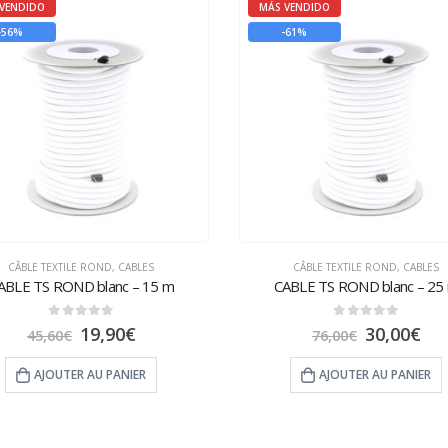
VENDIDO
MÁS VENDIDO
-56%
-61%
CÂBLE TEXTILE ROND
,
CABLES
CÂBLE TEXTILE ROND
,
CABLES
ABLE TS ROND blanc – 15 m
CABLE TS ROND blanc – 25
0
sur 5
0
sur 5
19,90
€
30,00
€
45,60
€
76,00
€
AJOUTER AU PANIER
AJOUTER AU PANIER