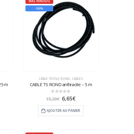
MÁS VENDIDO
-56%
CÂBLE TEXTILE ROND
,
CABLES
25 m
CABLE TS ROND anthracite – 5 m
0
sur 5
6,65
€
15,20
€
AJOUTER AU PANIER