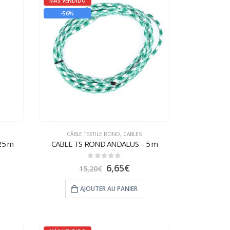
MÁS VENDIDO
-56%
CÂBLE TEXTILE ROND
,
CABLES
25 m
CABLE TS ROND ANDALUS – 5 m
0
sur 5
6,65
€
15,20
€
AJOUTER AU PANIER