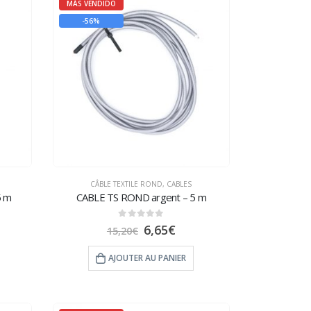
MÁS VENDIDO
-56%
CÂBLE TEXTILE ROND
,
CABLES
5 m
CABLE TS ROND argent – 5 m
0
sur 5
6,65
€
15,20
€
AJOUTER AU PANIER