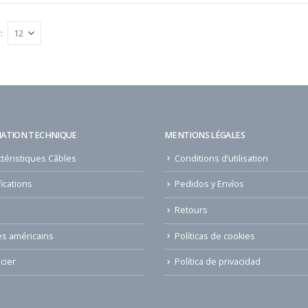
:
ATION TECHNIQUE
MENTIONS LÉGALES
téristiques Câbles
Conditions d’utilisation
fications
Pedidos y Envíos
Retours
es américains
Políticas de cookies
cier
Política de privacidad