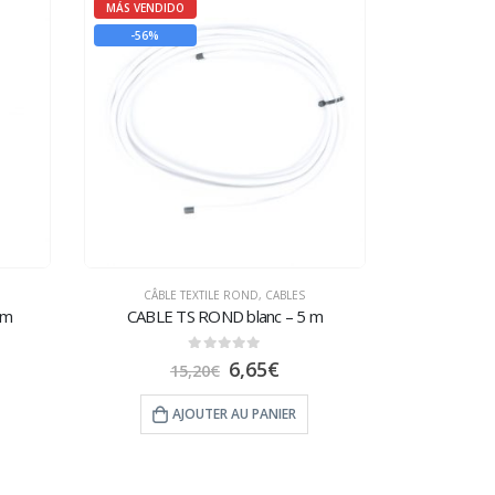
MÁS VENDIDO
-56%
CÂBLE TEXTILE ROND
,
CABLES
 m
CABLE TS ROND blanc – 5 m
0
sur 5
6,65
€
15,20
€
AJOUTER AU PANIER