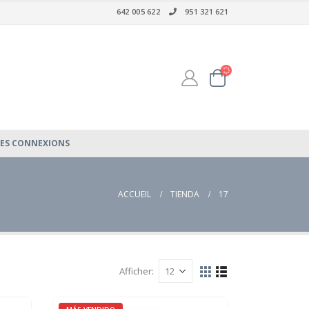
642 005 622
951 321 621
LES CONNEXIONS
ACCUEIL
TIENDA
17
Afficher: