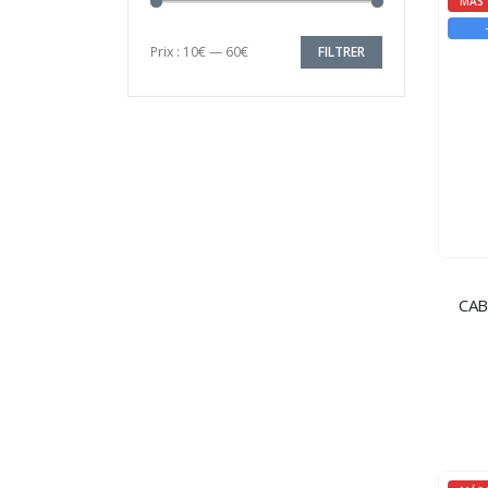
MÁS 
Prix :
10€
—
60€
FILTRER
Prix
Prix
min
max
CAB